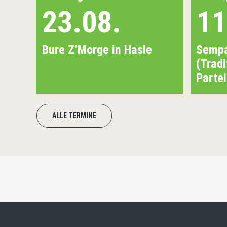
23.08.
11
Bure Z’Morge in Hasle
Sempa
(Tradi
Parte
ALLE TERMINE