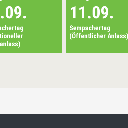
.09.
11.09.
chertag
Sempachertag
tioneller
(Öffentlicher Anlass
ianlass)